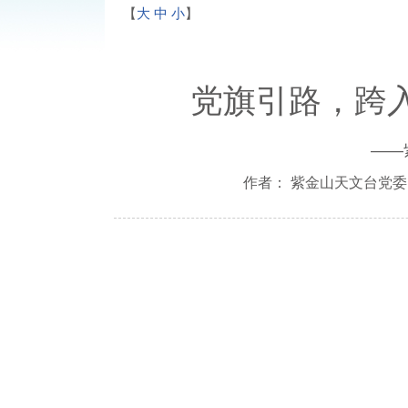
【
大
中
小
】
党旗引路，跨
——
作者： 紫金山天文台党委 来