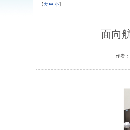
【
大
中
小
】
面向
作者： 