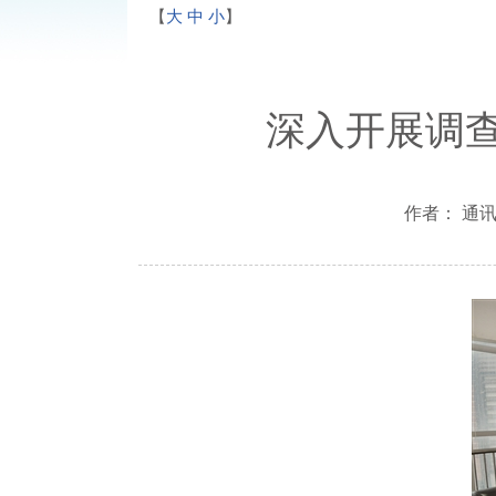
【
大
中
小
】
深入开展调查
作者： 通讯