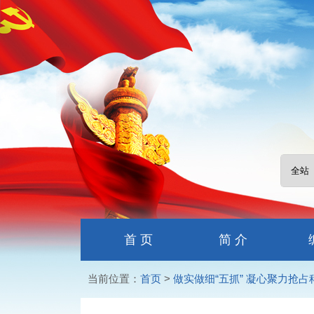
首 页
简 介
当前位置：
首页
>
做实做细“五抓” 凝心聚力抢