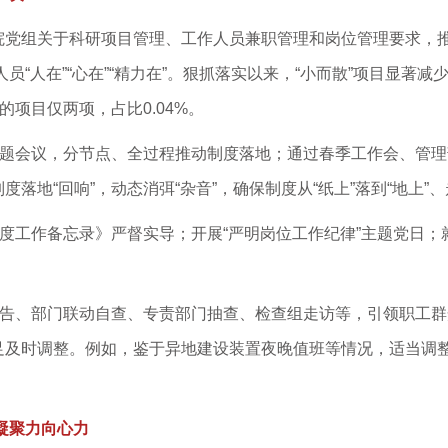
党组关于科研项目管理、工作人员兼职管理和岗位管理要求，推
人员“人在”“心在”“精力在”。狠抓落实以来，“小而散”项目显
的项目仅两项，占比0.04%。
专题会议，分节点、全过程推动制度落地；通过春季工作会、管
地“回响”，动态消弭“杂音”，确保制度从“纸上”落到“地上”、
月度工作备忘录》严督实导；开展“严明岗位工作纪律”主题党日
报告、部门联动自查、专责部门抽查、检查组走访等，引领职工群
足及时调整。例如，鉴于异地建设装置夜晚值班等情况，适当调
凝聚力向心力