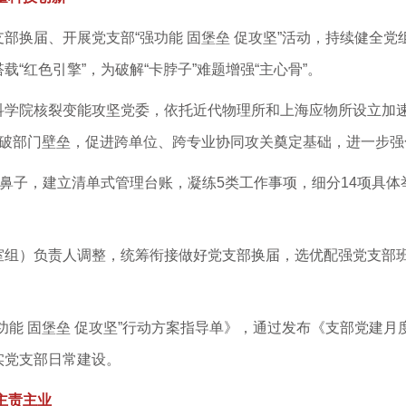
部换届、开展党支部“强功能 固堡垒 促攻坚”活动，持续健全
“红色引擎”，为破解“卡脖子”难题增强“主心骨”。
科学院核裂变能攻坚党委，依托近代物理所和上海应物所设立加
打破部门壁垒，促进跨单位、跨专业协同攻关奠定基础，进一步强
牛鼻子，建立清单式管理台账，凝练5类工作事项，细分14项具体
组）负责人调整，统筹衔接做好党支部换届，选优配强党支部班
。
功能 固堡垒 促攻坚”行动方案指导单》，通过发布《支部党建
实党支部日常建设。
主责主业