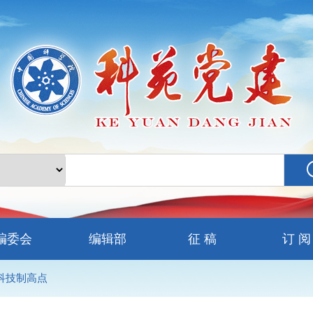
编委会
编辑部
征 稿
订 阅
占科技制高点