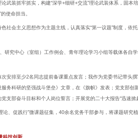
论武装抓牢抓实，构建“深学+细研+交流”理论武装体系，固本
人”的使命担当。
特色社会主义思想作为主题主线，认真落实“第一议题”制度，依
”、研究中心（室组）工作例会、青年理论学习小组等载体各自学教优
每次安排至少2名同志提前备课重点发言；我作为党委书记带头撰
服务科研的坚强战斗堡垒》文章，在《旗帜》发表；党支部创新
党支部奋斗目标和个人岗位誓言；开展党的二十大报告“迅速掀
理论、促践行”微课题征集，40余名党务干部参与，将课题研究植
量科技创新