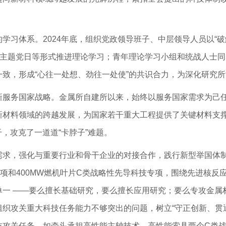
学习体系。2024年底，组织党政领导班子、中层领导人员以“
、主题党日等形式推进理论学习；青年理论学习小组和统战人士
致，形成“心往一处想、劲往一处使”的共识合力，为深化研究
新服务国家战略。金属所自建所以来，始终以服务国家需求为己
新材料领域的跨越发展，为国家若干重大工程提供了关键材料支撑
干，攻克了一道道“卡脖子”难题。
需求，强化与重要行业和骨干企业的对接合作，践行新型举国体
项和400MW燃机叶片C类战略性先导科技专项，围绕先进核反
单一 ——要么擅长基础研究，要么擅长应用研究；要么专攻金属
织攻关重大科技任务能力不够突出的问题，树立“守正创新、贯
技攻关任务，如牵头承担高性能主轴技术、高性能索具两个C类