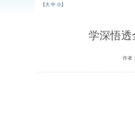
【
大
中
小
】
学深悟透
作者：