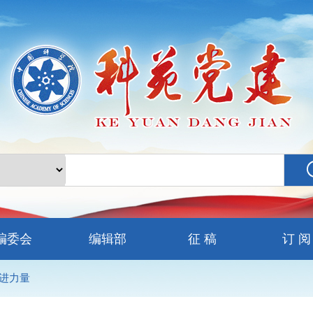
编委会
编辑部
征 稿
订 阅
进力量