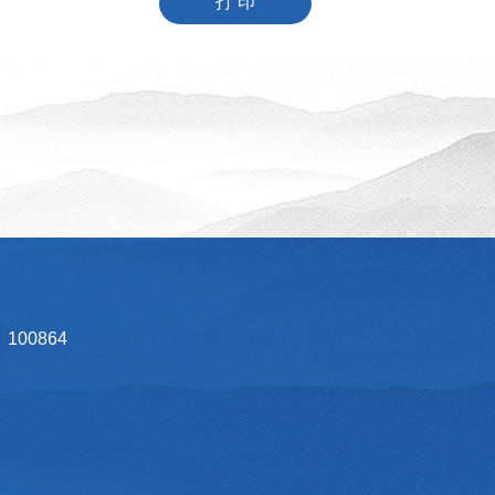
打 印
00864