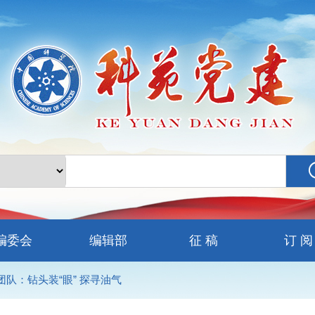
编委会
编辑部
征 稿
订 阅
队：钻头装“眼” 探寻油气