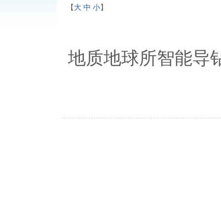
【
大
中
小
】
地质地球所智能导钻