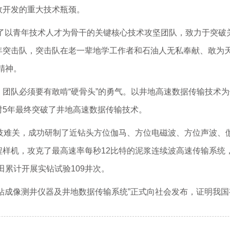
效开发的重大技术瓶颈。
建了以青年技术人才为骨干的关键核心技术攻坚团队，致力于突
年突击队，突击队在老一辈地学工作者和石油人无私奉献、敢为天
精神。
团队必须要有敢啃“硬骨头”的勇气。以井地高速数据传输技术为
时5年最终突破了井地高速数据传输技术。
科技难关，成功研制了近钻头方位伽马、方位电磁波、方位声波、
样机，攻克了最高速率每秒12比特的泥浆连续波高速传输系统，取
田累计开展实钻试验109井次。
果“随钻成像测井仪器及井地数据传输系统”正式向社会发布，证明