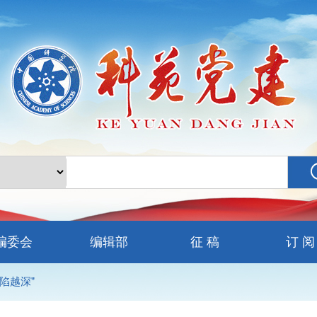
编委会
编辑部
征 稿
订 阅
陷越深”