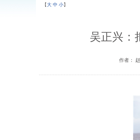
【
大
中
小
】
吴正兴：
作者： 赵