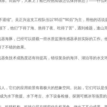
糊涂。而如今，大家上了船已经熟知该怎么保持状态了——什么
退缩”。吴正兴这支工程队伍以“85后”“90后”为主，用他的话
领下，他们“下得了海、熬得了夜、吃得了苦”，遇到难题，逢山开
机器海豚，已经可以搭载一些水质监测传感器承担实际的工作。
得了不错的效果。
机器鱼技术成熟度还有待提高，错综复杂的海洋、湖泊等的水文
人，它们的应用前景有着极大的想象空间。比如，它们可以是生
能成为水下救援、水下考古、水下设备检修、探测可燃冰等场景
学、科研机构、科技公司在研究仿生机器鱼，做出了不少成果。