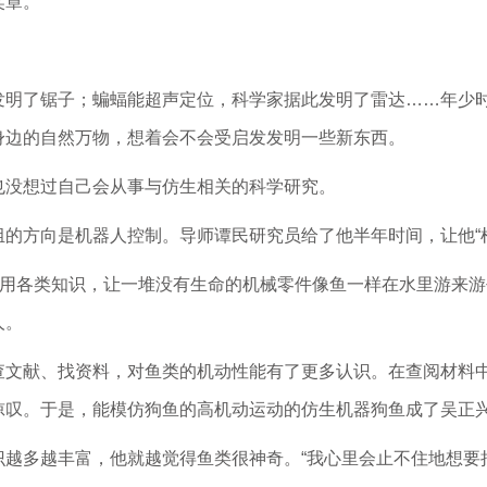
奖章。
发明了锯子；蝙蝠能超声定位，科学家据此发明了雷达……年少
身边的自然万物，想着会不会受启发发明一些新东西。
也没想过自己会从事与仿生相关的科学研究。
的方向是机器人控制。导师谭民研究员给了他半年时间，让他“
利用各类知识，让一堆没有生命的机械零件像鱼一样在水里游来
人。
查文献、找资料，对鱼类的机动性能有了更多认识。在查阅材料
惊叹。于是，能模仿狗鱼的高机动运动的仿生机器狗鱼成了吴正
识越多越丰富，他就越觉得鱼类很神奇。“我心里会止不住地想要