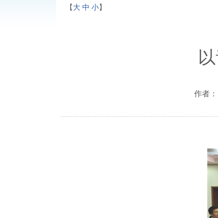
【
大
中
小
】
以
作者： 