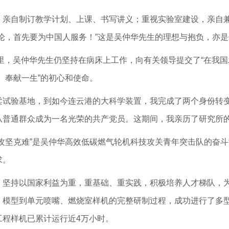
，亲自制订教学计划、上课、书写讲义；重视实验室建设，亲自
论，首先要为中国人服务！”这是吴仲华先生的理想与抱负，亦
月里，吴仲华先生仍坚持在病床上工作，向有关领导提交了“在我国发
、奉献一生”的初心和使命。
柔试验基地，到如今连云港的大科学装置，我完成了两个身份转
从普通群众成为一名光荣的共产党员。这期间，我亲历了研究所
攻坚克难”是吴仲华高效低碳燃气轮机科技攻关青年突击队的奋
求。
，坚持以国家利益为重，重基础、重实践，积极培养人才梯队，
、模型到单元喷嘴、燃烧室样机的完整研制过程，成功进行了多
工程样机已累计运行近4万小时。