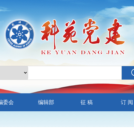
编委会
编辑部
征 稿
订 阅