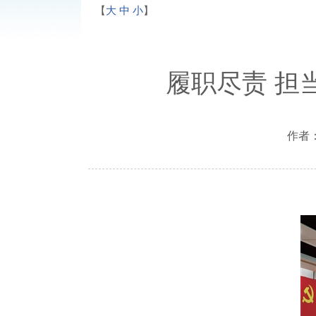
【
大
中
小
】
履职尽责 担
作者：