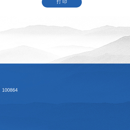
打 印
00864