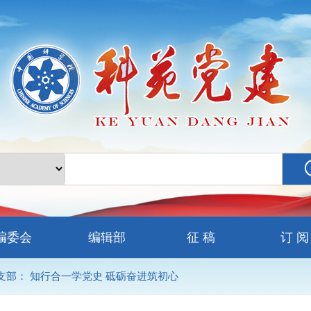
编委会
编辑部
征 稿
订 阅
部： 知行合一学党史 砥砺奋进筑初心