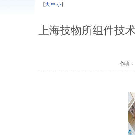
【
大
中
小
】
上海技物所组件技术
作者： 