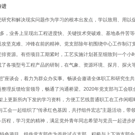
奋进
把研究和解决现实问题作为学习的根本出发点，学以致用、用以
增多，业务上呈现出工程进度快、关键技术突破难、基地条件苦
员攻坚克难、冲锋在前的精神。党支部除年初围绕中心工作制订
安排资源。有些项目工期紧时，工艺实施计划甚至细致到一个小
成了各项型号工程产品的研制，在气象、资源环境、探月、探火
想”座谈会，着力为群众办实事。畅谈会邀请全体职工和研究生
整理反馈给室领导，畅通了沟通桥梁。2020年党支部与工会联
书架上更新所内下发的学习资料，方便工艺线普通职工在工作闲暇
年与工会一起组织了“传承红色基因，共抒组件宏志”主题活动，
斗历程，学习党的精神，满足党外青年同志希望与党员一起进步
建特色项目，组件党支部作为首批试点支部，积极与上下游支部