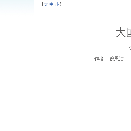
【
大
中
小
】
大
——
作者： 倪思洁 来源