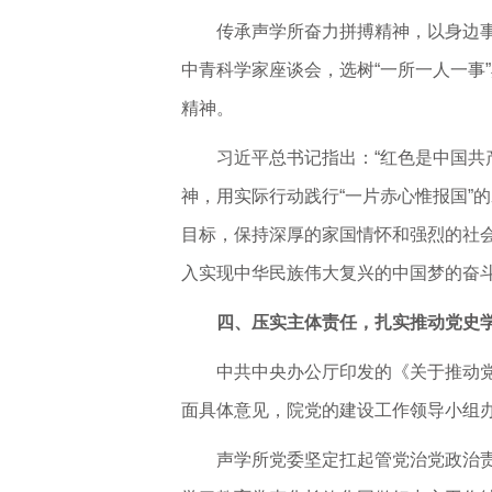
传承声学所奋力拼搏精神，以身边
中青科学家座谈会，选树“一所一人一事
精神。
习近平总书记指出：“红色是中国共
神，用实际行动践行“一片赤心惟报国”
目标，保持深厚的家国情怀和强烈的社
入实现中华民族伟大复兴的中国梦的奋
四、压实主体责任，扎实推动党史
中共中央办公厅印发的《关于推动
面具体意见，院党的建设工作领导小组
声学所党委坚定扛起管党治党政治责