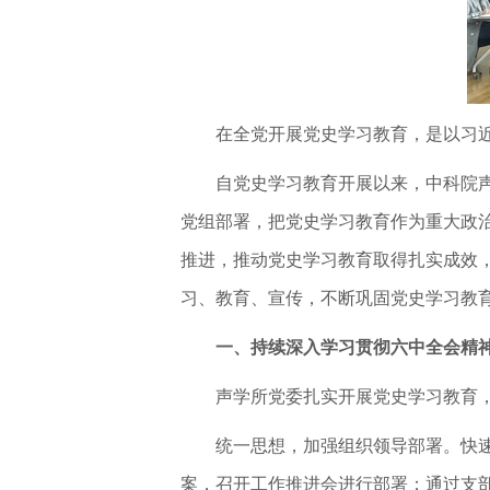
在全党开展党史学习教育，是以习
自党史学习教育开展以来，中科院
党组部署，把党史学习教育作为重大政
推进，推动党史学习教育取得扎实成效
习、教育、宣传，不断巩固党史学习教
一、持续深入学习贯彻六中全会精神
声学所党委扎实开展党史学习教育
统一思想，加强组织领导部署。快
案，召开工作推进会进行部署；通过支